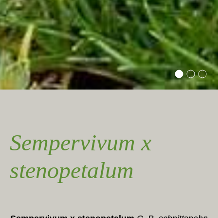
Sempervivum x
stenopetalum