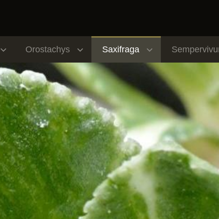
Orostachys
Saxifraga
Semperviv